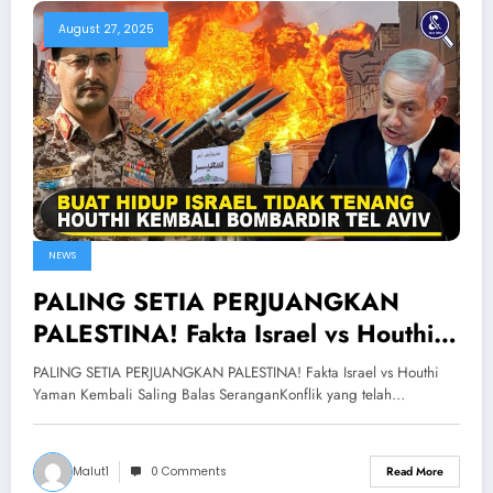
August 27, 2025
NEWS
PALING SETIA PERJUANGKAN
PALESTINA! Fakta Israel vs Houthi
Yaman Kembali Saling Balas
PALING SETIA PERJUANGKAN PALESTINA! Fakta Israel vs Houthi
Serangan
Yaman Kembali Saling Balas SeranganKonflik yang telah…
Malut1
0 Comments
Read More