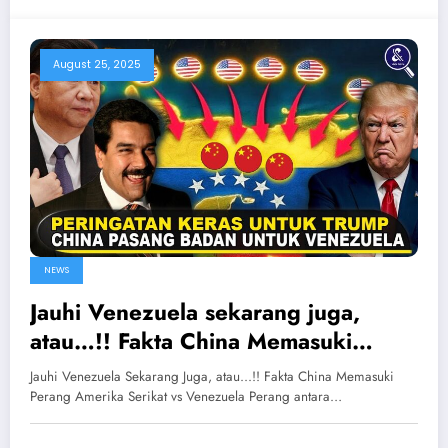
August 25, 2025
NEWS
Jauhi Venezuela sekarang juga,
atau…!! Fakta China Memasuki
Perang Amerika Serikat vs
Jauhi Venezuela Sekarang Juga, atau...!! Fakta China Memasuki
Venezuela
Perang Amerika Serikat vs Venezuela Perang antara…