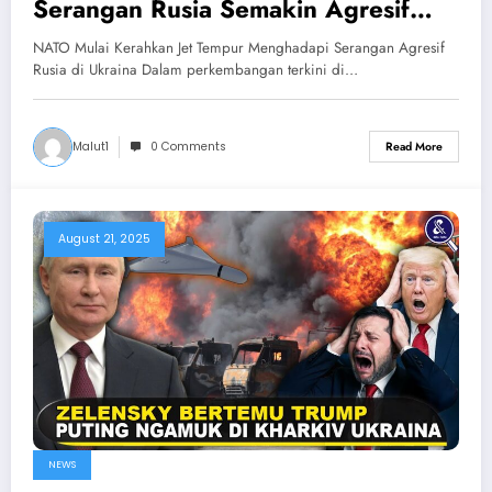
Serangan Rusia Semakin Agresif
Hancurkan Ukraina & NATO
NATO Mulai Kerahkan Jet Tempur Menghadapi Serangan Agresif
Rusia di Ukraina Dalam perkembangan terkini di…
Malut1
0 Comments
Read More
August 21, 2025
NEWS