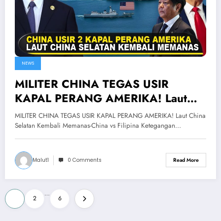
NEWS
MILITER CHINA TEGAS USIR
KAPAL PERANG AMERIKA! Laut
China Selatan Kembali Memanas-
MILITER CHINA TEGAS USIR KAPAL PERANG AMERIKA! Laut China
China vs Filipina
Selatan Kembali Memanas-China vs Filipina Ketegangan…
Malut1
0 Comments
Read More
Posts
…
1
2
6
pagination