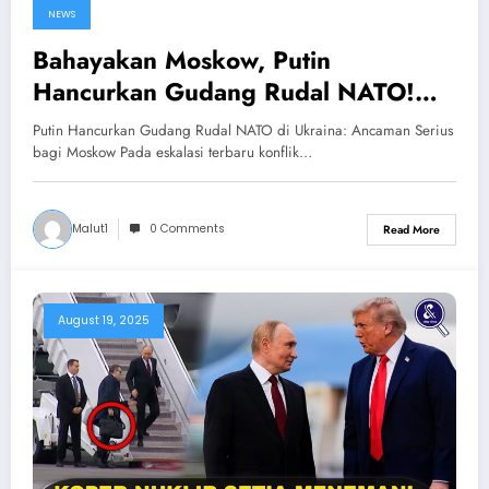
NEWS
Bahayakan Moskow, Putin
Hancurkan Gudang Rudal NATO!
Rusia Serang Gudang Rudal Ukraina
Putin Hancurkan Gudang Rudal NATO di Ukraina: Ancaman Serius
Didanai NATO
bagi Moskow Pada eskalasi terbaru konflik…
Malut1
0 Comments
Read More
August 19, 2025