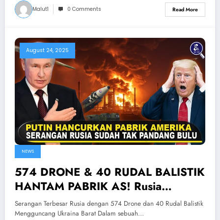
Malut1
0 Comments
Read More
August 24, 2025
NEWS
574 DRONE & 40 RUDAL BALISTIK
HANTAM PABRIK AS! Rusia
Lancarkan Serangan Terbesar Ke
Serangan Terbesar Rusia dengan 574 Drone dan 40 Rudal Balistik
Ukraina Barat
Mengguncang Ukraina Barat Dalam sebuah…