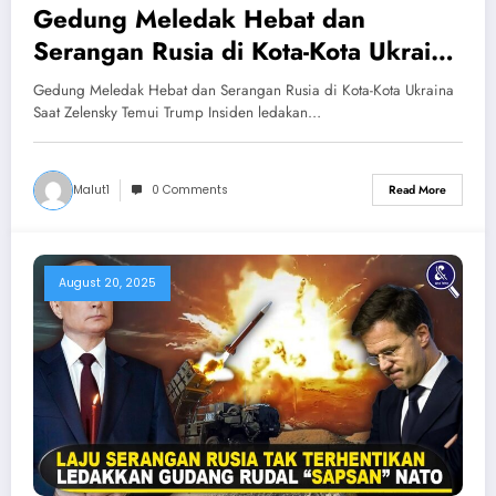
Gedung Meledak Hebat dan
Serangan Rusia di Kota-Kota Ukraina
Saat Zelensky Temui Trump
Gedung Meledak Hebat dan Serangan Rusia di Kota-Kota Ukraina
Saat Zelensky Temui Trump Insiden ledakan…
Malut1
0 Comments
Read More
August 20, 2025