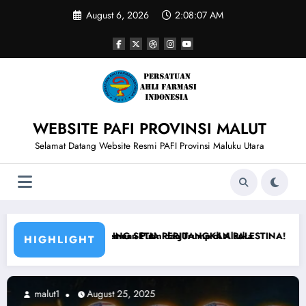
Skip
August 6, 2026
2:08:08 AM
to
content
WEBSITE PAFI PROVINSI MALUT
Selamat Datang Website Resmi PAFI Provinsi Maluku Utara
ump di Alaska
GKAN PALESTINA! Fakta Israel vs Houthi Yaman Kembali Saling Bal
Jauhi Venezuela sekarang
HIGHLIGHT
August 25, 2025
malut1
A