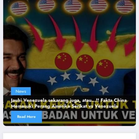
News
ela sekarang juga, atau…!! Fakta China
574 DRONE &
rang Amerika Serikat vs Venezuela
PABRIK AS! R
Ukraina Barat
Read More