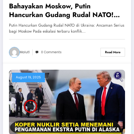
Bahayakan Moskow, Putin
Hancurkan Gudang Rudal NATO!
Rusia Serang Gudang Rudal Ukraina
Putin Hancurkan Gudang Rudal NATO di Ukraina: Ancaman Serius
Didanai NATO
bagi Moskow Pada eskalasi terbaru konflik…
Malut1
0 Comments
Read More
August 19, 2025