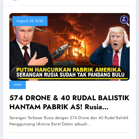
August 24, 2025
NEWS
574 DRONE & 40 RUDAL BALISTIK
HANTAM PABRIK AS! Rusia
Lancarkan Serangan Terbesar Ke
Serangan Terbesar Rusia dengan 574 Drone dan 40 Rudal Balistik
Ukraina Barat
Mengguncang Ukraina Barat Dalam sebuah…