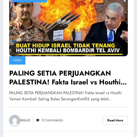
NEWS
PALING SETIA PERJUANGKAN
PALESTINA! Fakta Israel vs Houthi
Yaman Kembali Saling Balas
PALING SETIA PERJUANGKAN PALESTINA! Fakta Israel vs Houthi
Serangan
Yaman Kembali Saling Balas SeranganKonflik yang telah…
Malut1
0 Comments
Read More