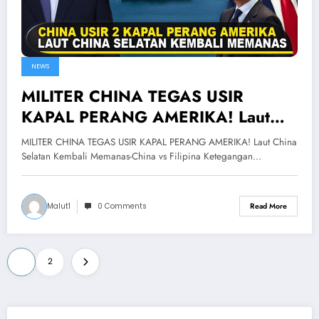
NEWS
MILITER CHINA TEGAS USIR
KAPAL PERANG AMERIKA! Laut
China Selatan Kembali Memanas-
MILITER CHINA TEGAS USIR KAPAL PERANG AMERIKA! Laut China
China vs Filipina
Selatan Kembali Memanas-China vs Filipina Ketegangan…
Malut1
0 Comments
Read More
Posts
1
2
pagination