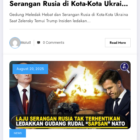
Serangan Rusia di Kota-Kota Ukraina
Saat Zelensky Temui Trump
Gedung Meledak Hebat dan Serangan Rusia di Kota-Kota Ukraina
Saat Zelensky Temui Trump Insiden ledakan…
Malut1
0 Comments
Read More
August 20, 2025
NEWS