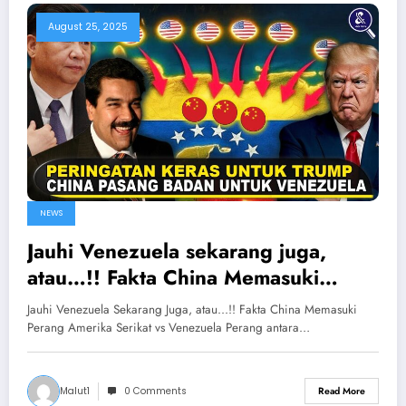
August 25, 2025
NEWS
Jauhi Venezuela sekarang juga,
atau…!! Fakta China Memasuki
Perang Amerika Serikat vs
Jauhi Venezuela Sekarang Juga, atau...!! Fakta China Memasuki
Venezuela
Perang Amerika Serikat vs Venezuela Perang antara…
Malut1
0 Comments
Read More