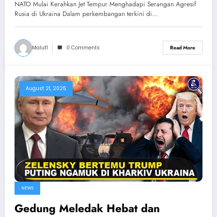
Hancurkan Ukraina & NATO
NATO Mulai Kerahkan Jet Tempur Menghadapi Serangan Agresif
Rusia di Ukraina Dalam perkembangan terkini di…
Malut1
0 Comments
Read More
August 21, 2025
NEWS
Gedung Meledak Hebat dan