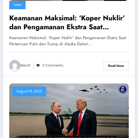
NEWS
Keamanan Maksimal: ‘Koper Nuklir’
dan Pengamanan Ekstra Saat
Pertemuan Putin dan Trump di
Keamanan Maksimal: 'Koper Nuklir' dan Pengamanan Ekstra Saat
Alaska
Pertemuan Putin dan Trump di Alaska Dalam…
Malut1
0 Comments
Read More
August 18, 2025