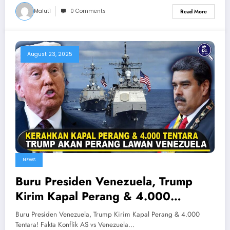
Malut1
0 Comments
Read More
August 23, 2025
NEWS
Buru Presiden Venezuela, Trump
Kirim Kapal Perang & 4.000
Tentara! Fakta Konflik AS vs
Buru Presiden Venezuela, Trump Kirim Kapal Perang & 4.000
Venezuela
Tentara! Fakta Konflik AS vs Venezuela…