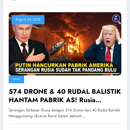
August 24, 2025
NEWS
574 DRONE & 40 RUDAL BALISTIK
HANTAM PABRIK AS! Rusia
Lancarkan Serangan Terbesar Ke
Serangan Terbesar Rusia dengan 574 Drone dan 40 Rudal Balistik
Ukraina Barat
Mengguncang Ukraina Barat Dalam sebuah…