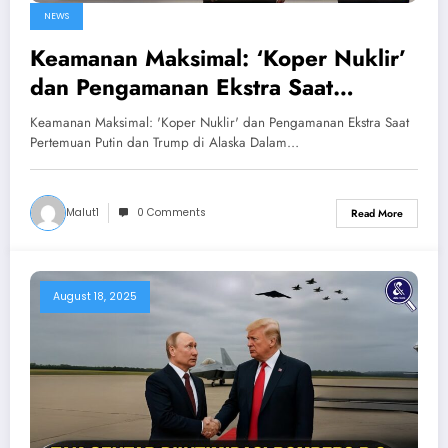
NEWS
Keamanan Maksimal: ‘Koper Nuklir’
dan Pengamanan Ekstra Saat
Pertemuan Putin dan Trump di
Keamanan Maksimal: 'Koper Nuklir' dan Pengamanan Ekstra Saat
Alaska
Pertemuan Putin dan Trump di Alaska Dalam…
Malut1
0 Comments
Read More
August 18, 2025