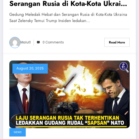
Serangan Rusia di Kota-Kota Ukraina
Saat Zelensky Temui Trump
Gedung Meledak Hebat dan Serangan Rusia di Kota-Kota Ukraina
Saat Zelensky Temui Trump Insiden ledakan…
Malut1
0 Comments
Read More
August 20, 2025
NEWS