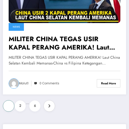
NEWS
MILITER CHINA TEGAS USIR
KAPAL PERANG AMERIKA! Laut
China Selatan Kembali Memanas-
MILITER CHINA TEGAS USIR KAPAL PERANG AMERIKA! Laut China
China vs Filipina
Selatan Kembali Memanas-China vs Filipina Ketegangan…
Malut1
0 Comments
Read More
Posts
…
1
2
6
pagination