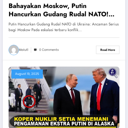
Bahayakan Moskow, Putin
Hancurkan Gudang Rudal NATO!
Rusia Serang Gudang Rudal Ukraina
Putin Hancurkan Gudang Rudal NATO di Ukraina: Ancaman Serius
Didanai NATO
bagi Moskow Pada eskalasi terbaru konflik…
Malut1
0 Comments
Read More
August 19, 2025