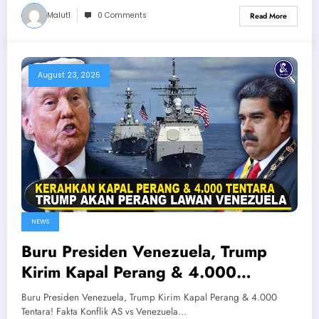
Malut1
0 Comments
Read More
August 23, 2025
NEWS
Buru Presiden Venezuela, Trump
Kirim Kapal Perang & 4.000
Tentara! Fakta Konflik AS vs
Buru Presiden Venezuela, Trump Kirim Kapal Perang & 4.000
Venezuela
Tentara! Fakta Konflik AS vs Venezuela…