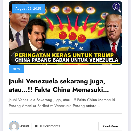
August 25, 2025
NEWS
Jauhi Venezuela sekarang juga,
atau…!! Fakta China Memasuki
Perang Amerika Serikat vs
Jauhi Venezuela Sekarang Juga, atau...!! Fakta China Memasuki
Venezuela
Perang Amerika Serikat vs Venezuela Perang antara…
Malut1
0 Comments
Read More