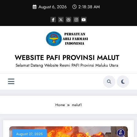
Skip
August 6, 2026
2:18:38 AM
to
content
WEBSITE PAFI PROVINSI MALUT
Selamat Datang Website Resmi PAFI Provinsi Maluku Utara
Home
malut1
August 27, 2025