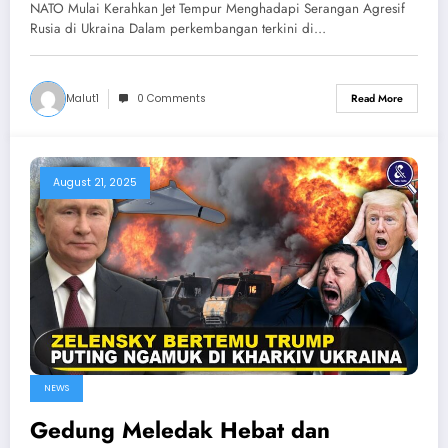
Hancurkan Ukraina & NATO
NATO Mulai Kerahkan Jet Tempur Menghadapi Serangan Agresif
Rusia di Ukraina Dalam perkembangan terkini di…
Malut1
0 Comments
Read More
August 21, 2025
NEWS
Gedung Meledak Hebat dan