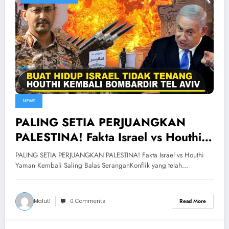
NEWS
PALING SETIA PERJUANGKAN
PALESTINA! Fakta Israel vs Houthi
Yaman Kembali Saling Balas
PALING SETIA PERJUANGKAN PALESTINA! Fakta Israel vs Houthi
Serangan
Yaman Kembali Saling Balas SeranganKonflik yang telah…
Malut1
0 Comments
Read More