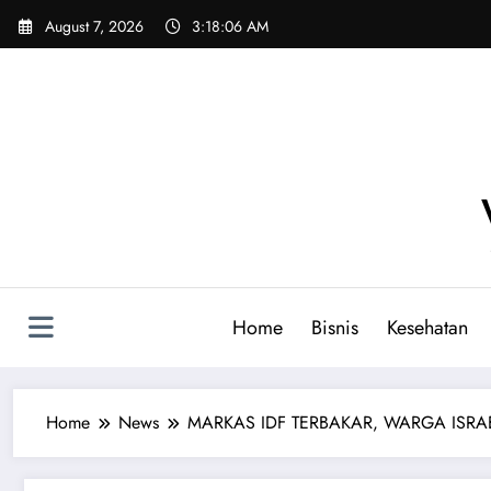
Skip
August 7, 2026
3:18:07 AM
to
content
Home
Bisnis
Kesehatan
Home
News
MARKAS IDF TERBAKAR, WARGA ISRAEL &