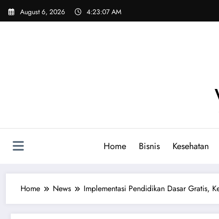
Skip
August 6, 2026
4:23:08 AM
to
content
Home
Bisnis
Kesehatan
Home
News
Implementasi Pendidikan Dasar Gratis, K