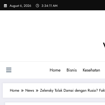
Skip
August 6, 2026
3:34:12 AM
to
content
Home
Bisnis
Kesehatan
Home
News
Zelensky Tolak Damai dengan Rusia? Fak