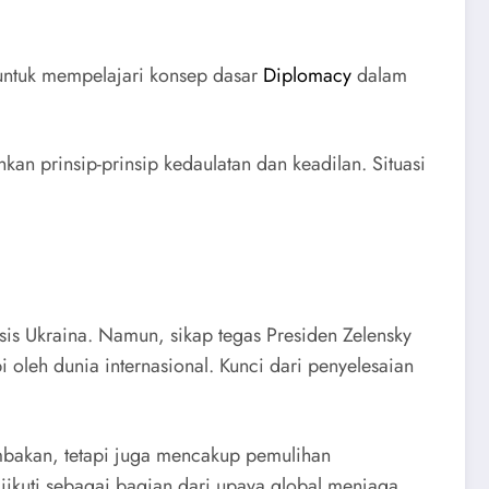
 untuk mempelajari konsep dasar
Diplomacy
dalam
kan prinsip-prinsip kedaulatan dan keadilan. Situasi
is Ukraina. Namun, sikap tegas Presiden Zelensky
oleh dunia internasional. Kunci dari penyelesaian
embakan, tetapi juga mencakup pemulihan
diikuti sebagai bagian dari upaya global menjaga