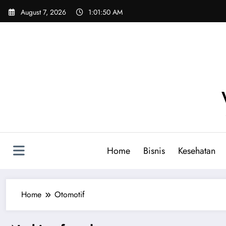
Skip
August 7, 2026
1:01:50 AM
to
content
Home
Bisnis
Kesehatan
Home
Otomotif