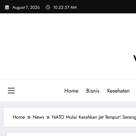
Skip
August 7, 2026
10:22:58 AM
to
content
Home
Bisnis
Kesehatan
Home
News
NATO Mulai Kerahkan Jet Tempur! Seran