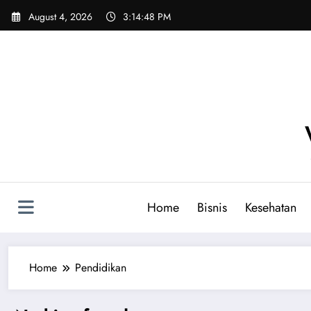
Skip
August 4, 2026
3:14:48 PM
to
content
Home
Bisnis
Kesehatan
Home
Pendidikan